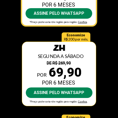
POR
6 MESES
ASSINE PELO WHATSAPP
.
*Preço pode variar de região para região.
Confira
Economize
R$200 por mês.
SEGUNDA A SÁBADO
DE R$ 269,90
6
9,90
POR
POR
6 MESES
ASSINE PELO WHATSAPP
.
*Preço pode variar de região para região.
Confira
Economize