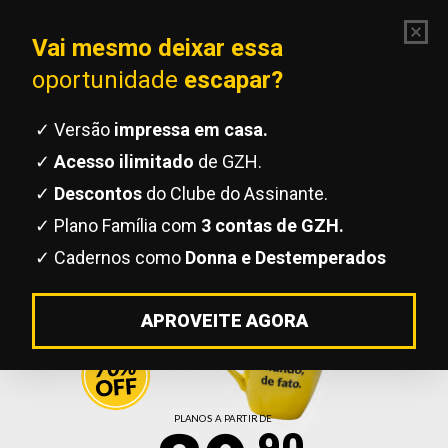
ASSINE PELO
WHATSAPP
De geração em geração,
o teu mundo, de fato.
Assine Zero Hora e ganhe nosso
kit com
2 canecas exclusivas.
PLANOS A PARTIR DE