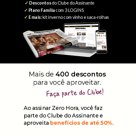
✓
Descontos
do Clube do Assinante
✓
Plano Família
com 3 LOGINS
✓
E mais:
kit inverno com vinho e saca-rolhas
Mais de
400 descontos
para você aproveitar.
Ao assinar Zero Hora, você faz
Confira os próximos shows que
parte do Clube do Assinante e
vão agitar o RS.
Todos com
aproveita
benefícios de até 50%.
desconto do Clube.