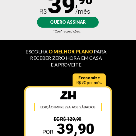
39
90
,
/mês
R$
QUERO ASSINAR
* Confira condições.
ESCOLHA
O
MELHOR PLANO
PARA
RECEBER
ZERO
HORA EM
C
ASA
E APROVEITE.
Economize
R$90 por mês
.
EDIÇÃO IMPRESSA AOS SÁBADOS
DE R$ 129,90
39
,90
POR