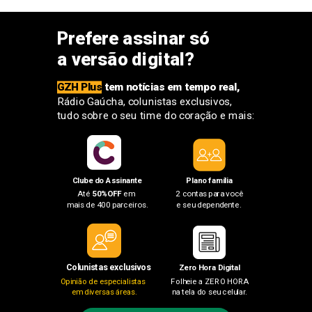
Prefere assinar só
a
versão digital?
GZH Plus
tem notícias em tempo real,
Rádio Gaúcha, colunistas exclusivos,
tudo sobre o seu time do coração e mai
s:
Clube do Assinante
Plano família
Até
50%OFF
em
2 contas para
você
mais
de 400 parceiros.
e seu dependente.
Colunistas exclusivos
Zero Hora Digital
Opinião de especialistas
Folheie a ZERO HORA
em diversas áreas.
na tela do seu celular.