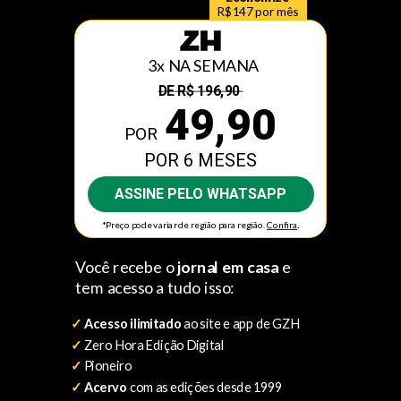
R$147 por mês
3x NA SEMANA
DE R$
196,90
49,90
POR
POR
6 MESES
ASSINE PELO WHATSAPP
.
*Preço pode variar de região para região.
Conf
ira
Você recebe o
jornal em casa
e
tem acesso a tudo isso:
✓
Acesso ilimitado
ao site e app de GZH
✓
Zero Hora Edição Digital
✓
Pioneiro
✓
Acervo
com as edições desde 1999