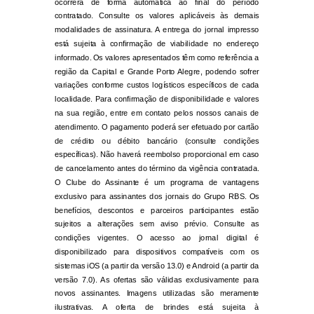
ocorrerá de forma automática ao final do período
contratado. Consulte os valores aplicáveis às demais
modalidades de assinatura. A entrega do jornal impresso
está sujeita à confirmação de viabilidade no endereço
informado. Os valores apresentados têm como referência a
região da Capital e Grande Porto Alegre, podendo sofrer
variações conforme custos logísticos específicos de cada
localidade. Para confirmação de disponibilidade e valores
na sua região, entre em contato pelos nossos canais de
atendimento. O pagamento poderá ser efetuado por cartão
de crédito ou débito bancário (consulte condições
específicas). Não haverá reembolso proporcional em caso
de cancelamento antes do término da vigência contratada.
O Clube do Assinante é um programa de vantagens
exclusivo para assinantes dos jornais do Grupo RBS. Os
benefícios, descontos e parceiros participantes estão
sujeitos a alterações sem aviso prévio. Consulte as
condições vigentes. O acesso ao jornal digital é
disponibilizado para dispositivos compatíveis com os
sistemas iOS (a partir da versão 13.0) e Android (a partir da
versão 7.0). As ofertas são válidas exclusivamente para
novos assinantes. Imagens utilizadas são meramente
ilustrativas. A oferta de brindes está sujeita à