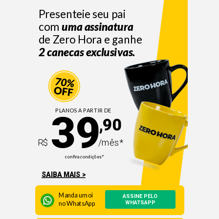
Presenteie seu pai
com
u
ma assinatura
de Zero Hora e ganhe
2 canecas exclusivas.
PLANOS A PARTIR DE
39
90
,
R$
/mês*
confira condições*
SAIBA MAIS >
Manda um o
i
ASSINE PELO
WHATSAPP
n
o WhatsApp