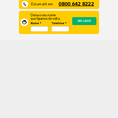
0800 642 8222
Dá um alô em
Deixa o seu nome
que ligamos de volta.
ME LIGUE
Nome *
Telefone *